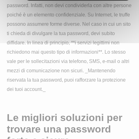
password. Infatti, non devi condividerla con altre persone
poiché è un elemento confidenziale. Su Internet, le truffe
possono assumere forme diverse. Nel caso in cui un sito
ti chieda di divulgare la tua password, devi subito
diffidare. In linea di principio, **i servizi legittimi non
richiedono mai questo tipo di informazioni**. Lo stesso
vale per le sollecitazioni via telefono, SMS, e-mail o altri
mezzi di comunicazione non sicuri. _Mantenendo
riservata la tua password, puoi rafforzare la protezione
dei tuoi account._
Le migliori soluzioni per
trovare una password