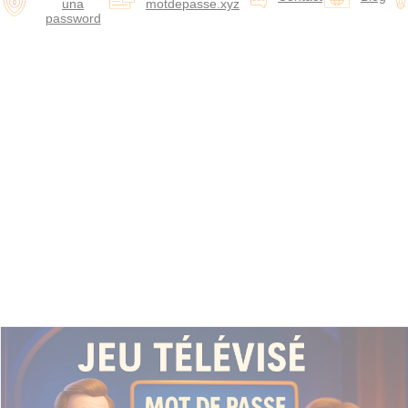
una
motdepasse.xyz
password